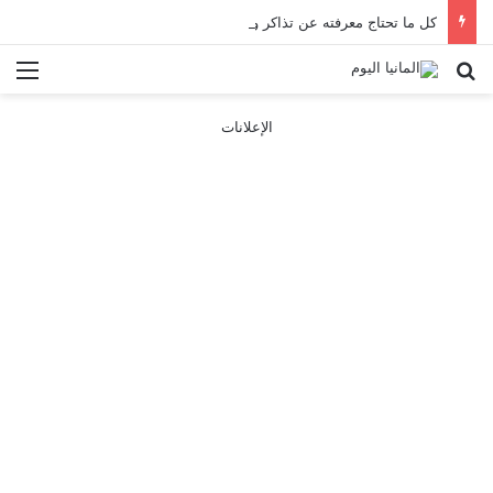
كل ما تحتاج معرفته عن تذاكر ووسائل النقل في باريس 2025
بحث عن
الق
الإعلانات