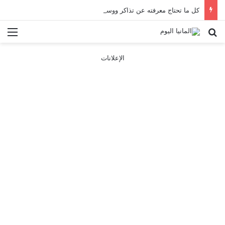
كل ما تحتاج معرفته عن تذاكر ووسائل النقل في باريس 2025
بحث عن
الق
الإعلانات