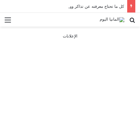
كل ما تحتاج معرفته عن تذاكر ووسائل النقل في باريس 2025
بحث عن
الق
الإعلانات