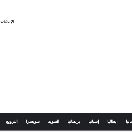
تذاكر ووسائل النقل في باريس 2025
الإعلانات
انيا
ايطاليا
إسبانيا
بريطانيا
السويد
سويسرا
النرويج