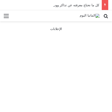
كل ما تحتاج معرفته عن تذاكر ووسائل النقل في باريس 2025
بحث عن
الق
الإعلانات