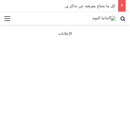
كل ما تحتاج معرفته عن تذاكر ووسائل النقل في باريس 2025
بحث عن
الق
الإعلانات