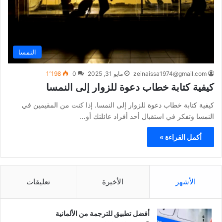
النمسا
zeinaissa1974@gmail.com
مايو 31, 2025
0
1٬198
كيفية كتابة خطاب دعوة للزوار إلى النمسا
كيفية كتابة خطاب دعوة للزوار إلى النمسا. إذا كنت من المقيمين في
النمسا وتفكر في استقبال أحد أفراد عائلتك أو…
أكمل القراءة »
الأشهر
الأخيرة
تعليقات
أفضل تطبيق للترجمة من الألمانية