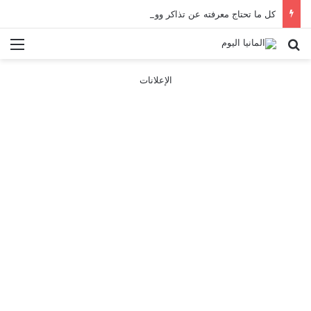
كل ما تحتاج معرفته عن تذاكر ووسائل النقل في باريس 2025
بحث عن
الق
الإعلانات