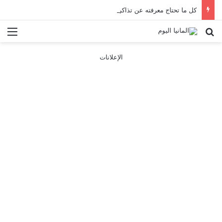
كل ما تحتاج معرفته عن تذاكر ووسائل النقل في باريس 2025
بحث عن
الق
الإعلانات