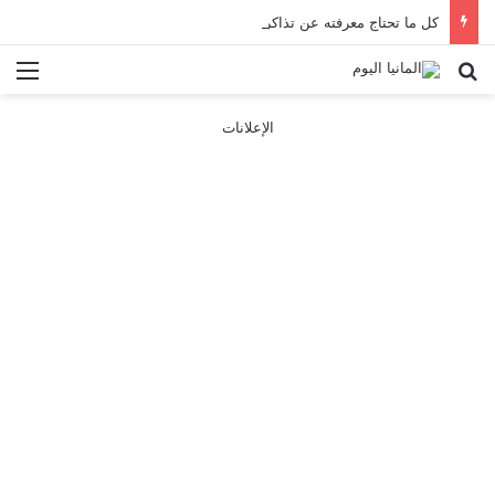
كل ما تحتاج معرفته عن تذاكر ووسائل النقل في باريس 2025
بحث عن
الق
الإعلانات