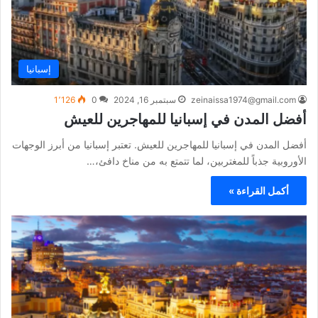
إسبانيا
zeinaissa1974@gmail.com
سبتمبر 16, 2024
0
1٬126
أفضل المدن في إسبانيا للمهاجرين للعيش
أفضل المدن في إسبانيا للمهاجرين للعيش. تعتبر إسبانيا من أبرز الوجهات
الأوروبية جذباً للمغتربين، لما تتمتع به من مناخ دافئ،…
أكمل القراءة »