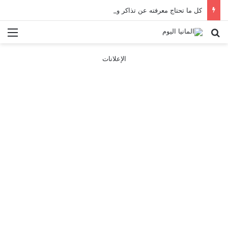
كل ما تحتاج معرفته عن تذاكر ووسائل النقل في باريس 2025
بحث عن
الق
الإعلانات