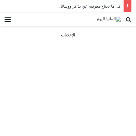
كل ما تحتاج معرفته عن تذاكر ووسائل النقل في باريس 2025
بحث عن
الق
الإعلانات