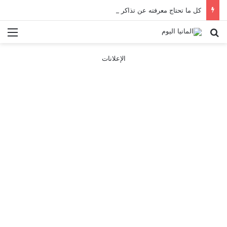
كل ما تحتاج معرفته عن تذاكر ووسائل النقل في باريس 2025
بحث عن
الق
الإعلانات