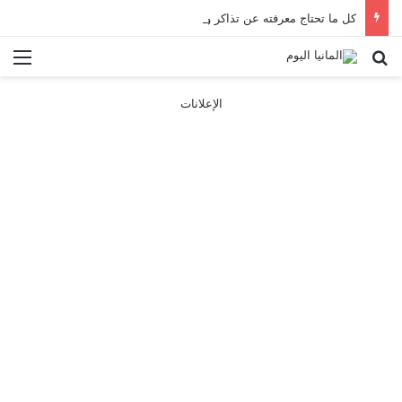
كل ما تحتاج معرفته عن تذاكر ووسائل النقل في باريس 2025
بحث عن
الق
الإعلانات