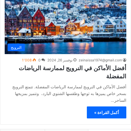
النرويج
zeinaissa1974@gmail.com
نوفمبر 26, 2024
0
1٬008
أفضل الأماكن في النرويج لممارسة الرياضات
المفضلة
أفضل الأماكن في النرويج لممارسة الرياضات المفضلة. تتمتع النرويج
بسحر خاص يميزها به ثوجها وطقسها الشتوي البارد، وتتميز بمزيجها
الساحر…
أكمل القراءة »