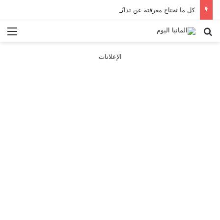
كل ما تحتاج معرفته عن تذاكر ووسائل النقل في باريس 2025
بحث عن
الق
الإعلانات