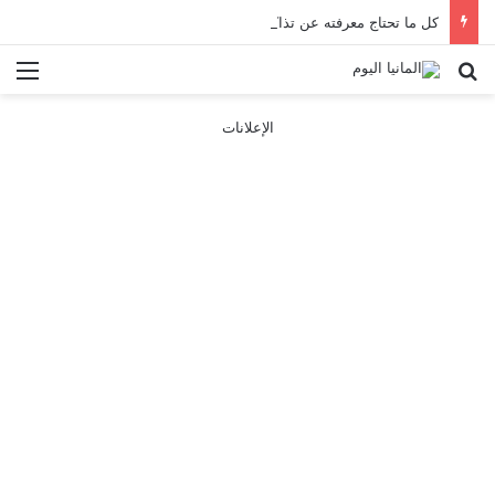
كل ما تحتاج معرفته عن تذاكر ووسائل النقل في باريس 2025
بحث عن
الق
الإعلانات