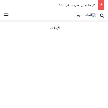
كل ما تحتاج معرفته عن تذاكر ووسائل النقل في باريس 2025
بحث عن
الق
الإعلانات