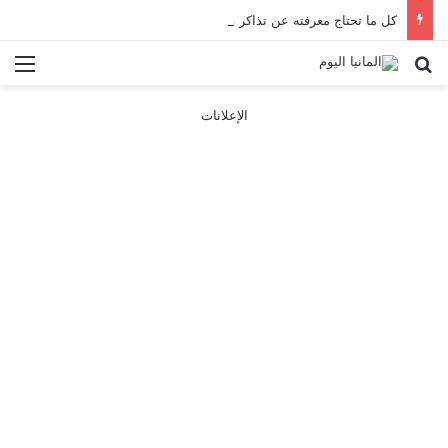
كل ما تحتاج معرفته عن تذاكر ووسائل النقل في باريس 2025
بحث عن
الق
الإعلانات