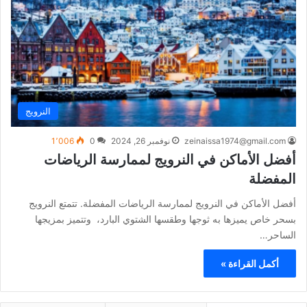
النرويج
zeinaissa1974@gmail.com
نوفمبر 26, 2024
0
1٬006
أفضل الأماكن في النرويج لممارسة الرياضات
المفضلة
أفضل الأماكن في النرويج لممارسة الرياضات المفضلة. تتمتع النرويج
بسحر خاص يميزها به ثوجها وطقسها الشتوي البارد، وتتميز بمزيجها
الساحر…
أكمل القراءة »