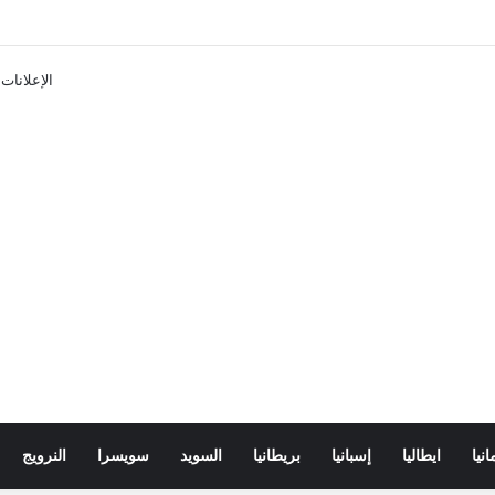
ن تذاكر ووسائل النقل في باريس 2025
الإعلانات
انيا
ايطاليا
إسبانيا
بريطانيا
السويد
سويسرا
النرويج