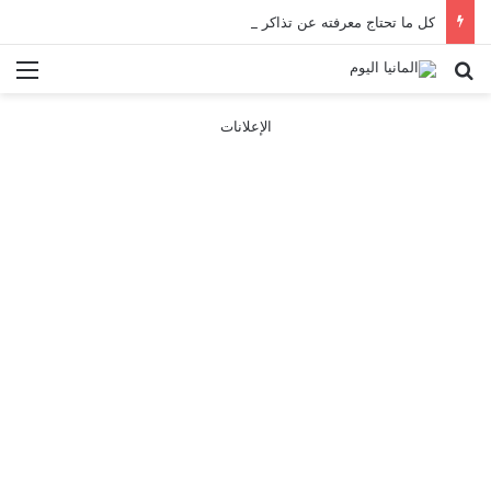
كل ما تحتاج معرفته عن تذاكر ووسائل النقل في باريس 2025
بحث عن
الق
الإعلانات