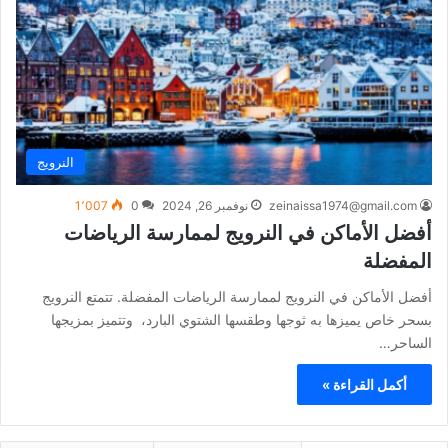
النرويج
zeinaissa1974@gmail.com
نوفمبر 26, 2024
0
1٬007
أفضل الأماكن في النرويج لممارسة الرياضات
المفضلة
أفضل الأماكن في النرويج لممارسة الرياضات المفضلة. تتمتع النرويج
بسحر خاص يميزها به ثوجها وطقسها الشتوي البارد، وتتميز بمزيجها
الساحر…
أكمل القراءة »